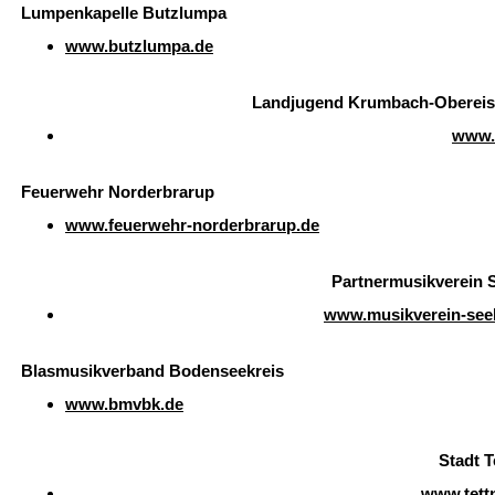
Lumpenkapelle Butzlumpa
www.butzlumpa.de
Landjugend Krumbach-Oberei
www.l
Feuerwehr Norderbrarup
www.feuerwehr-norderbrarup.de
Partnermusikverein 
www.musikverein-see
Blasmusikverband Bodenseekreis
www.bmvbk.de
Stadt T
www.tett