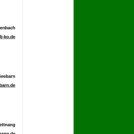
senbach
j-ko.de
Seebarn
barn.de
ettnang
nang.de