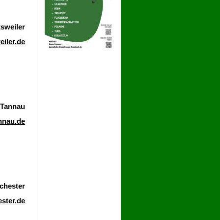
sweiler
iler.de
 Tannau
nnau.de
chester
ster.de