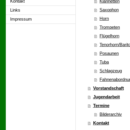
Kontakt
Klarinetten
Saxophon
Links
Horn
Impressum
Trompeten
Flügelhorn
Tenorhorn/Barit
Posaunen
Tuba
Schlagzeug
Fahnenabordnu
Vorstandschaft
Jugendarbeit
Termine
Bilderarchiv
Kontakt